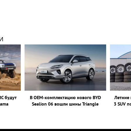
И
RC будут
В ОЕМ-комплектацию нового BYD
Летние 
hama
Sealion 06 вошли шины Triangle
3 SUV п