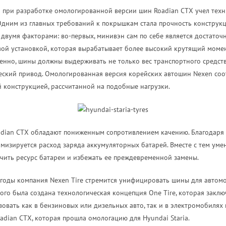
 при разработке омологированной версии шин Roadian CTX учел техн
Одним из главных требований к покрышкам стала прочность конструк
 двумя факторами: во-первых, минивэн сам по себе является достаточн
ой установкой, которая вырабатывает более высокий крутящий момен
нно, шины должны выдерживать не только вес транспортного средства
еский привод. Омологированная версия корейских автошин Nexen соо
 конструкцией, рассчитанной на подобные нагрузки.
adian CTX обладают пониженным сопротивлением качению. Благодаря 
мизируется расход заряда аккумуляторных батарей. Вместе с тем уме
ичить ресурс батареи и избежать ее преждевременной замены.
е годы компания Nexen Tire стремится унифицировать шины для автом
го была создана технологическая концепция One Tire, которая заключа
вать как в бензиновых или дизельных авто, так и в электромобилях 
adian CTX, которая прошла омологацию для Hyundai Staria.