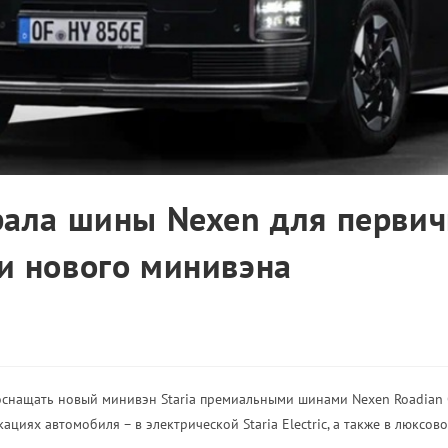
рала шины Nexen для перви
и нового минивэна
оснащать новый минивэн Staria премиальными шинами Nexen Roadian 
циях автомобиля – в электрической Staria Electric, а также в люксовой