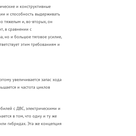
ические и конструктивные
ции и способность выдерживать
о тяжелым и, во-вторых, он
т, в сравнении с
, но и большое тяговое усилие,
тветствует этим требованиям и
этому увеличивается запас хода
ньшается и частота циклов
обилей с ДВС, электрическими и
ется в том, что одну и ту же
или гибридах. Эта же концепция