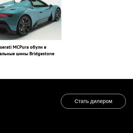
serati MCPura обули в
альные шины Bridgestone
Стать дилером