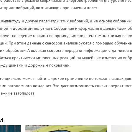
е работать в режиме сверхнизкого энергопотребления (на уровне нес
торинг вибраций, возникающих при качении колес.
, амплитуду и другие параметры этих вибраций, и на основе собранн
иной и дорожным полотном. Собранная информация в дальнейшем об
ирует поведение машины во время движения, тем самым снижая вероя
аций. При этом данные с сенсоров анализируются с помощью обученны
их обработки. А высокая скорость передачи информации с датчиков в
иться практически мгновенных реакций на малейшие изменения вибр
между шинами и дорожным покрытием.
отенциально может найти широкое применение не только в шинах для
емами автономного вождения. Это даст возможность снизить вероятнос
режиме автопилота.
И