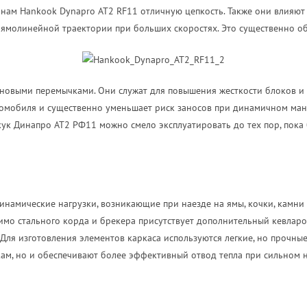
нам Hankook Dynapro AT2 RF11 отличную цепкость. Также они влияют 
ямолинейной траектории при больших скоростях. Это существенно обл
овыми перемычками. Они служат для повышения жесткости блоков и
втомобиля и существенно уменьшает риск заносов при динамичном ма
кук Динапро АТ2 РФ11 можно смело эксплуатировать до тех пор, пока 
намические нагрузки, возникающие при наезде на ямы, кочки, камни
мимо стального корда и брекера присутствует дополнительный кевларо
Для изготовления элементов каркаса используются легкие, но прочны
ам, но и обеспечивают более эффективный отвод тепла при сильном н