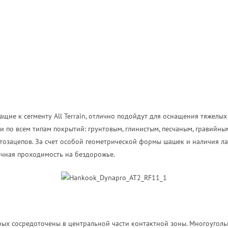
ие к сегменту All Terrain, отлично подойдут для оснащения тяжелых
и по всем типам покрытий: грунтовым, глинистым, песчаным, гравийны
тозацепов. За счет особой геометрической формы шашек и наличия л
ичная проходимость на бездорожье.
орых сосредоточены в центральной части контактной зоны. Многоуго