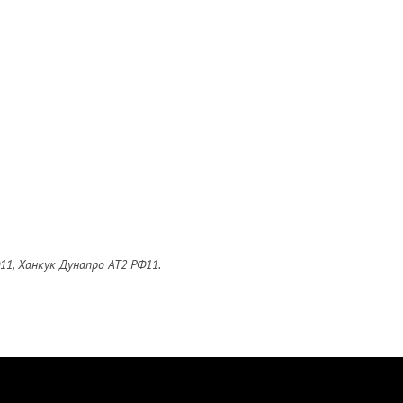
11, Ханкук Дунапро АТ2 РФ11.