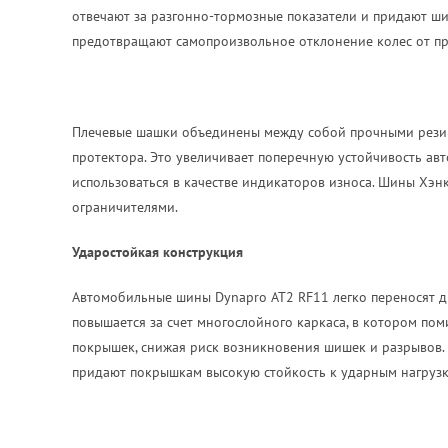
отвечают за разгонно-тормозные показатели и придают ши
предотвращают самопроизвольное отклонение колес от пр
Плечевые шашки объединены между собой прочными резин
протектора. Это увеличивает поперечную устойчивость а
использоваться в качестве индикаторов износа. Шины Хэн
ограничителями.
Ударостойкая конструкция
Автомобильные шины Dynapro AT2 RF11 легко переносят ди
повышается за счет многослойного каркаса, в котором по
покрышек, снижая риск возникновения шишек и разрывов. 
придают покрышкам высокую стойкость к ударным нагрузк