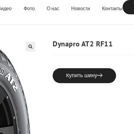
Видео
Фото
О нас
Новости
Контакты
Dynapro AT2 RF11
Купить шину