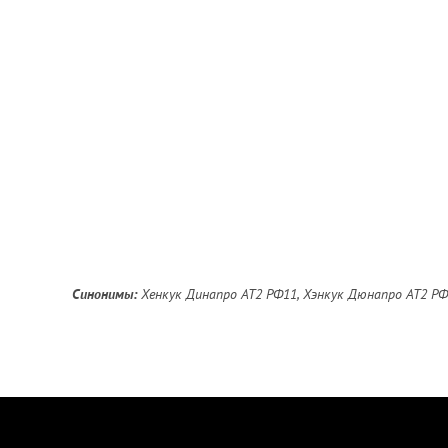
Синонимы:
Хенкук Динапро АТ2 РФ11, Хэнкук Дюнапро АТ2 РФ