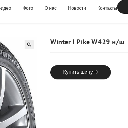
Видео
Фото
О нас
Новости
Контакты
Winter I Pike W429 н/ш
Купить шину