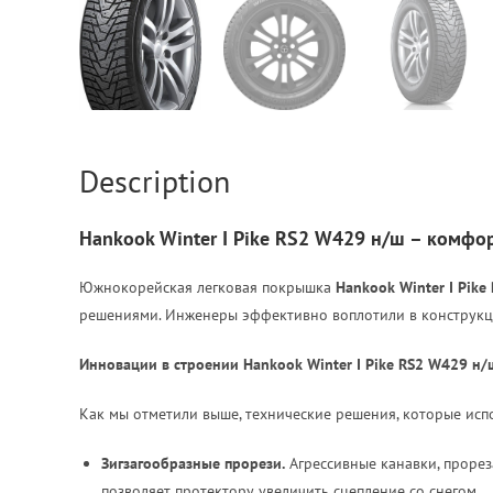
Description
Hankook Winter I Pike RS2 W429 н/ш – комфо
Южнокорейская легковая покрышка
Hankook Winter I Pik
решениями. Инженеры эффективно воплотили в конструкци
Инновации в строении
Hankook
Winter
I
Pike
RS2
W429 н/
Как мы отметили выше, технические решения, которые ис
Зигзагообразные прорези.
Агрессивные канавки, прорез
позволяет протектору увеличить сцепление со снегом.