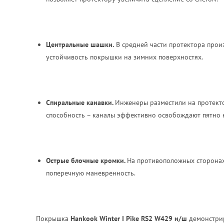
Центральные шашки.
В средней части протектора прои
устойчивость покрышки на зимних поверхностях.
Спиральные канавки.
Инженеры разместили на протекто
способность – каналы эффективно освобождают пятно ко
Острые блочные кромки.
На противоположных сторонах
поперечную маневренность.
Покрышка
Hankook
Winter
I
Pike
RS2
W429 н/ш
демонстрир