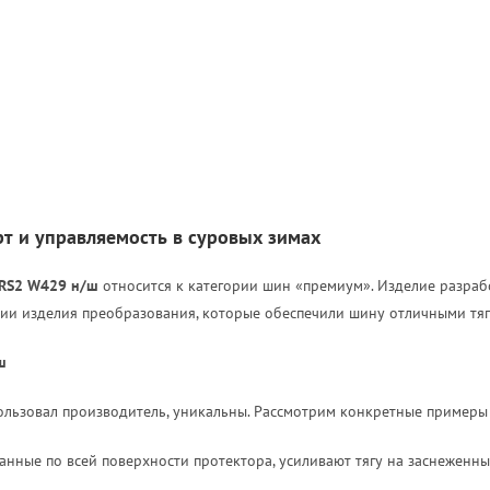
рт и управляемость в суровых зимах
e RS2 W429 н/ш
относится к категории шин «премиум». Изделие разраб
и изделия преобразования, которые обеспечили шину отличными тяго
ш
пользовал производитель, уникальны. Рассмотрим конкретные пример
анные по всей поверхности протектора, усиливают тягу на заснежен