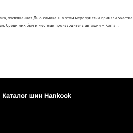
вка, посвященная Дню химика, и в этом мероприятии приняли участие
тан. Среди них был и местный производитель автошин – Kama…
Каталог шин Hankook
Зимние
Летние
Всесезонные