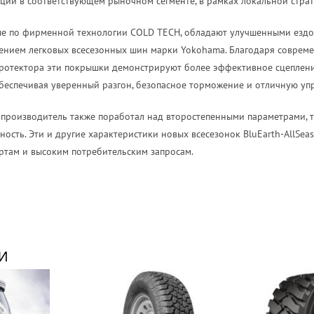
ции в соответствующем рыночном сегменте, в рамках локальной страт
ые по фирменной технологии COLD TECH, обладают улучшенными ездо
нием легковых всесезонных шин марки Yokohama. Благодаря соврем
отектора эти покрышки демонстрируют более эффективное сцеплени
беспечивая уверенный разгон, безопасное торможение и отличную уп
производитель также поработал над второстепенными параметрами, т
ость. Эти и другие характеристики новых всесезонок BluEarth-AllSea
ртам и высоким потребительским запросам.
И