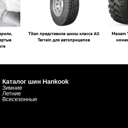
ерили,
Titan представила шины класса All
Maxam 
ертые
Terrain для автоприцепов
номе
оге
Каталог шин Hankook
Зимние
Летние
Всесезонные