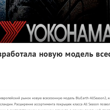
зработала новую модель все
европейский рынок новую всесезонную модель BluEarth-AllSeason2, к
сландии. Расширение ассортимента покрышек класса All Season позв