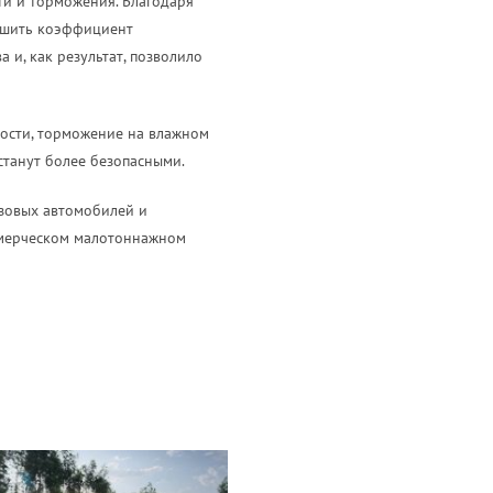
ти и торможения. Благодаря
ьшить коэффициент
и, как результат, позволило
ности, торможение на влажном
станут более безопасными.
узовых автомобилей и
ммерческом малотоннажном