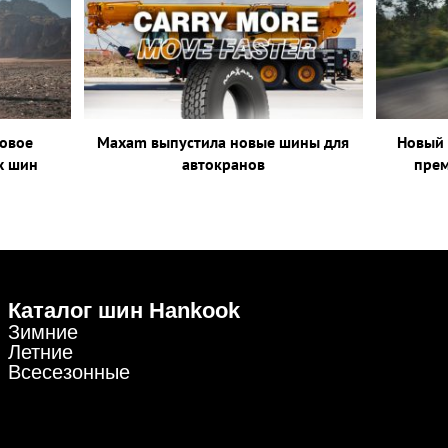
новое
Maxam выпустила новые шины для
Новый 
х шин
автокранов
пре
Каталог шин Hankook
Зимние
Летние
Всесезонные