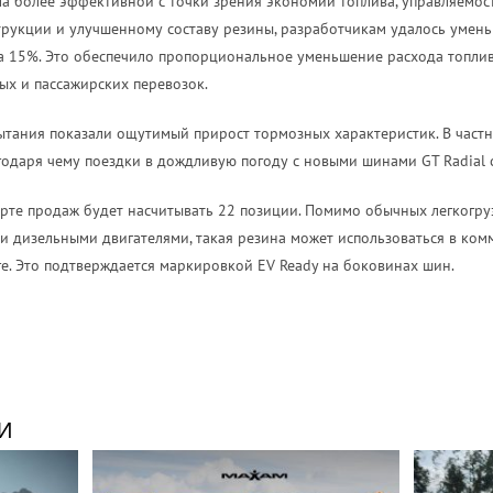
ла более эффективной с точки зрения экономии топлива, управляемос
рукции и улучшенному составу резины, разработчикам удалось умен
 15%. Это обеспечило пропорциональное уменьшение расхода топлива 
ых и пассажирских перевозок.
ытания показали ощутимый прирост тормозных характеристик. В част
годаря чему поездки в дождливую погоду с новыми шинами GT Radial 
арте продаж будет насчитывать 22 позиции. Помимо обычных легкогр
и дизельными двигателями, такая резина может использоваться в ко
ге. Это подтверждается маркировкой EV Ready на боковинах шин.
И