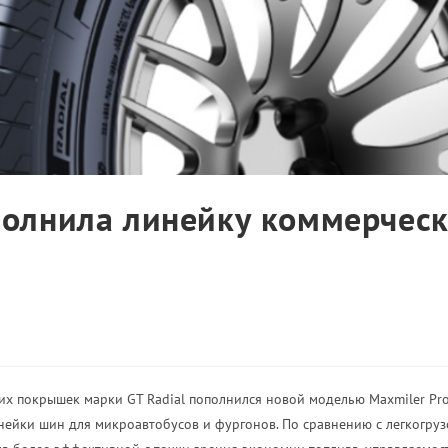
полнила линейку коммерчес
х покрышек марки GT Radial пополнился новой моделью Maxmiler Pro
йки шин для микроавтобусов и фургонов. По сравнению с легкогруз