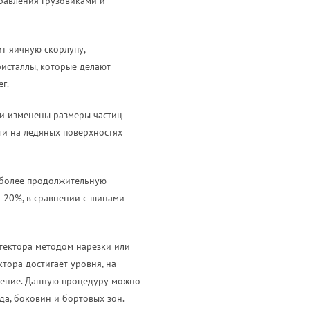
правления грузовиками и
т яичную скорлупу,
ристаллы, которые делают
г.
ли изменены размеры частиц
ли на ледяных поверхностях
 более продолжительную
а 20%, в сравнении с шинами
тектора методом нарезки или
тора достигает уровня, на
вление. Данную процедуру можно
а, боковин и бортовых зон.