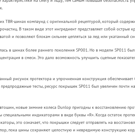
характеристики на снегу и льду, тем самым повышая безопасность у
х.
тих TBR-шинах компаунд с оригинальной рецептурой, который содержи
очастиц. В таком виде этот ингредиент представляет собой острые к
атой и позволяют блокам сильнее цепляться за лед или укатанный сне
лась в шинах более раннего поколения SP001. Но в модели SP011 бы
нцентрация в смеси. Это дало возможность улучшить сцепные показате
ванный рисунок протектора и упрочненная конструкция обеспечивает
 предпродажные тесты, ресурс покрышек SP011 был увеличен почти н
автошин, новые зимние колеса Dunlop пригодны к восстановлению про
ы специальными индикаторами в виде буквы «R». Когда остаток протек
каторы, это означает, что покрышки следует отправлять на восстано
 пор, пока шины сохраняют целостную и невредимую конструкцию корд