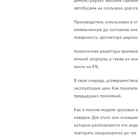
демонстрируют высокие сцепные 
автобусами на скользких дорога
Производитель использовал в э
измельченную до состояния микр
поверхность протектора шерохов
Аналогичная рецептура применя
яичной скорлупы, а также их ко
почти на 8%.
В свою очередь, усовершенство
эксплуатацию шин. Как показали
предыдущих поколений.
Как и многие модели грузовых 
наварки. Для этого они оснащен
котором располагаются эти инди
повторять неоднократно до тех