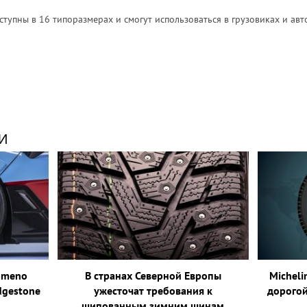
тупны в 16 типоразмерах и смогут использоваться в грузовиках и авт
И
omeno
В странах Северной Европы
Micheli
dgestone
ужесточат требования к
дорого
шипованным зимним шинам