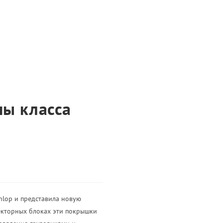
ны класса
lop и представила новую
екторных блоках эти покрышки